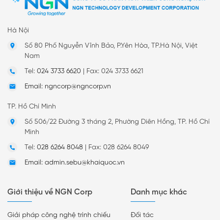
Hà Nội
Số 80 Phố Nguyễn Vĩnh Bảo, P.Yên Hòa, TP.Hà Nội, Việt
Nam
Tel:
024 3733 6620
|
Fax: 024 3733 6621
Email: ngncorp@ngncorp.vn
TP. Hồ Chí Minh
Số 506/22 Đường 3 tháng 2, Phường Diên Hồng, TP. Hồ Chí
Minh
Tel:
028 6264 8048
|
Fax: 028 6264 8049
Email: admin.sebu@khaiquoc.vn
Giới thiệu về NGN Corp
Danh mục khác
Giải pháp công nghệ trình chiếu
Đối tác