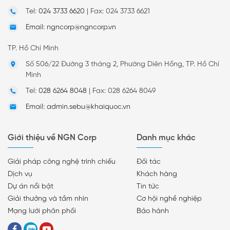
Tel:
024 3733 6620
|
Fax: 024 3733 6621
Email: ngncorp@ngncorp.vn
TP. Hồ Chí Minh
Số 506/22 Đường 3 tháng 2, Phường Diên Hồng, TP. Hồ Chí
Minh
Tel:
028 6264 8048
|
Fax: 028 6264 8049
Email: admin.sebu@khaiquoc.vn
Giới thiệu về NGN Corp
Danh mục khác
Giải pháp công nghệ trình chiếu
Đối tác
Dịch vụ
Khách hàng
Dự án nổi bật
Tin tức
Giải thưởng và tầm nhìn
Cơ hội nghề nghiệp
Mạng lưới phân phối
Bảo hành