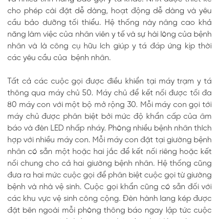
cho phép cài đặt dễ dàng, hoạt động dễ dàng và yêu
cầu bảo dưỡng tối thiểu. Hệ thống này nâng cao khả
năng làm việc của nhân viên y tế và sự hài lòng của bệnh
nhân và là công cụ hữu ích giúp y tá đáp ứng kịp thời
các yêu cầu của bệnh nhân.
Tất cả các cuộc gọi được điều khiển tại máy trạm y tá
thông qua máy chủ 50. Máy chủ để kết nối được tối đa
80 máy con với một bộ mở rộng 30. Mỗi máy con gọi tới
máy chủ được phân biệt bởi mức độ khẩn cấp của âm
báo và đèn LED nhấp nháy. Phòng nhiều bệnh nhân thích
hợp với nhiều máy con. Mỗi máy con đặt tại giường bệnh
nhân có sẵn một hoặc hai jắc để kết nối riêng hoặc kết
nối chung cho cả hai giường bệnh nhân. Hệ thống cũng
đưa ra hai mức cuộc gọi để phân biệt cuộc gọi từ giường
bệnh và nhà vệ sinh. Cuộc gọi khẩn cũng có sẵn đối với
các khu vực vệ sinh công cộng. Đèn hành lang kép được
đặt bên ngoài mỗi phòng thông báo ngay lập tức cuộc