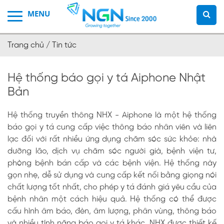
Trang chủ /
Tin tức
Hệ thống báo gọi y tá Aiphone Nhật
Bản
Hệ thống truyền thông NHX - Aiphone là một hệ thống
báo gọi y tá cung cấp việc thông báo nhân viên và liên
lạc đối với rất nhiều ứng dụng chăm sóc sức khỏe: nhà
dưỡng lão, dịch vụ chăm sóc người già, bệnh viện tư,
phòng bệnh bán cấp và các bệnh viện. Hệ thống này
gọn nhẹ, dễ sử dụng và cung cấp kết nối bằng giọng nói
chất lượng tốt nhất, cho phép y tá đánh giá yêu cầu của
bệnh nhân một cách hiệu quả. Hệ thống có thể được
cấu hình âm báo, đèn, âm lượng, phân vùng, thông báo
và nhiều tính năng báo gọi y tá khác. NHX được thiết kế