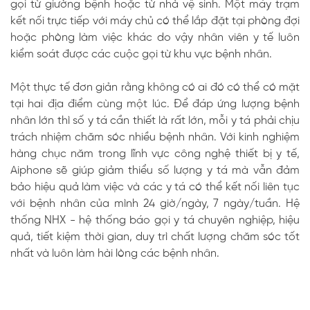
gọi từ giường bệnh hoặc từ nhà vệ sinh. Một máy trạm
kết nối trực tiếp với máy chủ có thể lắp đặt tại phòng đợi
hoặc phòng làm việc khác do vậy nhân viên y tế luôn
kiểm soát được các cuộc gọi từ khu vực bệnh nhân.
Một thực tế đơn giản rằng không có ai đó có thể có mặt
tại hai địa điểm cùng một lúc. Để đáp ứng lượng bệnh
nhân lớn thì số y tá cần thiết là rất lớn, mỗi y tá phải chịu
trách nhiệm chăm sóc nhiều bệnh nhân. Với kinh nghiệm
hàng chục năm trong lĩnh vực công nghệ thiết bị y tế,
Aiphone sẽ giúp giảm thiểu số lượng y tá mà vẫn đảm
bảo hiệu quả làm việc và các y tá có thể kết nối liên tục
với bệnh nhân của mình 24 giờ/ngày, 7 ngày/tuần. Hệ
thống NHX - hệ thống báo gọi y tá chuyên nghiệp, hiệu
quả, tiết kiệm thời gian, duy trì chất lượng chăm sóc tốt
nhất và luôn làm hài lòng các bệnh nhân.