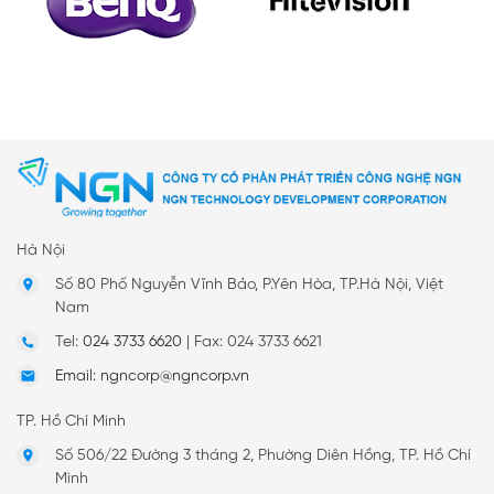
Hà Nội
Số 80 Phố Nguyễn Vĩnh Bảo, P.Yên Hòa, TP.Hà Nội, Việt
Nam
Tel:
024 3733 6620
|
Fax: 024 3733 6621
Email: ngncorp@ngncorp.vn
TP. Hồ Chí Minh
Số 506/22 Đường 3 tháng 2, Phường Diên Hồng, TP. Hồ Chí
Minh