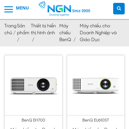
Trang
Sản
Thiết bị hiển
Máy
Máy chiếu cho
chủ /
phẩm
thị hình ảnh
chiếu
Doanh Nghiệp và
/
/
BenQ /
Giáo Dục
BenQ EH700
BenQ EU610ST