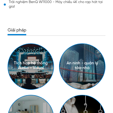
Trải nghiệm BenQ W11000 - Máy chiếu 4K cho rạp hát tại
gia!
Giải pháp
Tích hợp hệ thống
An ninh - quản lý
Audio - Visual
tòa nhà