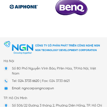
Hà Nội
Số 80 Phố Nguyễn Vĩnh Bảo, P.Yên Hòa, TP.Hà Nội, Việt
Nam
Tel:
024 3733 6620
|
Fax: 024 3733 6621
Email: ngncorp@ngncorp.vn
TP. Hồ Chí Minh
Số 506/22 Đường 3 tháng 2, Phường Diên Hồng, TP. Hồ Chí