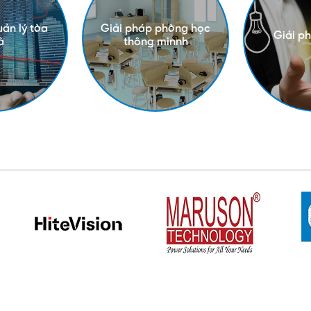
uản lý tòa
Giải pháp phòng học
Giải p
à
thông minnh