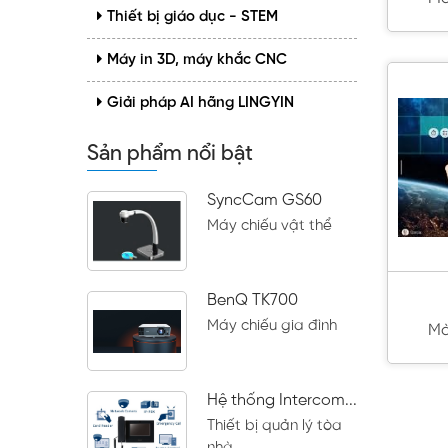
Thiết bị giáo dục - STEM
Máy in 3D, máy khắc CNC
Giải pháp AI hãng LINGYIN
Sản phẩm nổi bật
SyncCam GS60
Máy chiếu vật thể
BenQ TK700
Máy chiếu gia đình
Mà
Hệ thống Intercom...
Thiết bị quản lý tòa