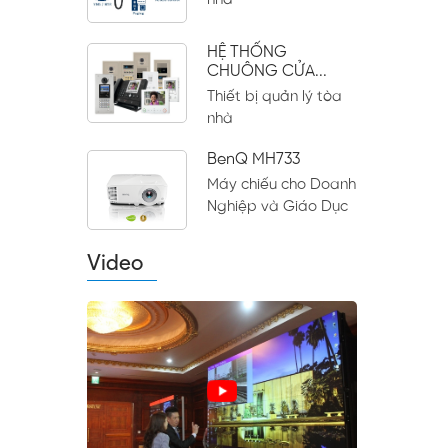
nhà
HỆ THỐNG
CHUÔNG CỬA...
Thiết bị quản lý tòa
nhà
BenQ MH733
Máy chiếu cho Doanh
Nghiệp và Giáo Dục
Video