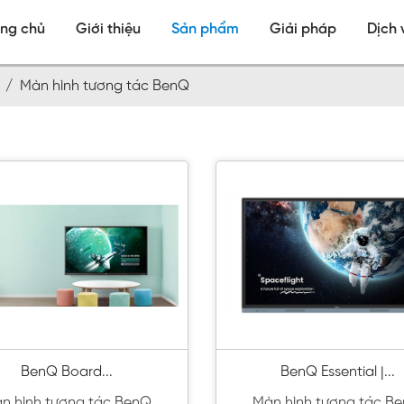
ang chủ
Giới thiệu
Sản phẩm
Giải pháp
Dịch 
nh /
Màn hình tương tác BenQ
BenQ Board...
BenQ Essential |...
n hình tương tác BenQ
Màn hình tương tác B