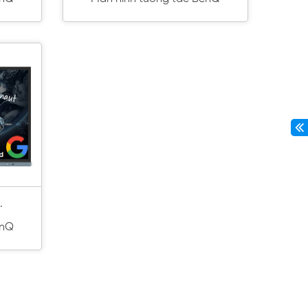
.
enQ