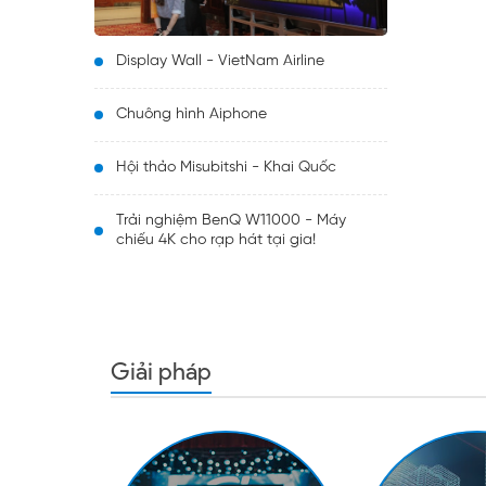
Display Wall - VietNam Airline
Chuông hình Aiphone
Hội thảo Misubitshi - Khai Quốc
Trải nghiệm BenQ W11000 - Máy
chiếu 4K cho rạp hát tại gia!
Giải pháp