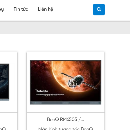
vụ
Tin tức
Liên hệ
BenQ RM6505 /...
enQ
Màn hình tương tác BenQ