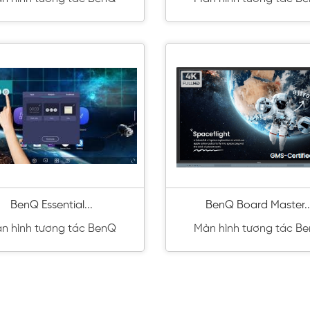
BenQ Essential...
BenQ Board Master..
n hình tương tác BenQ
Màn hình tương tác B