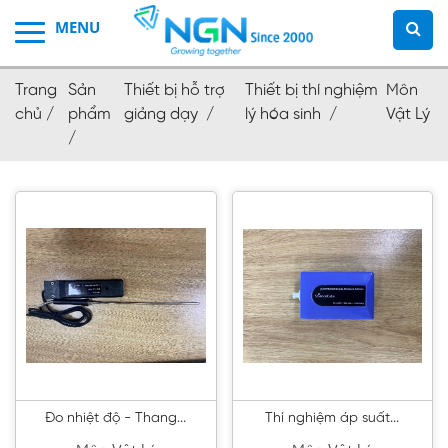
Trang
Sản
Thiết bị hỗ trợ
Thiết bị thí nghiệm
Môn
chủ /
phẩm
giảng dạy /
lý hóa sinh /
Vật Lý
/
Đo nhiệt độ - Thang...
Thí nghiệm áp suất...