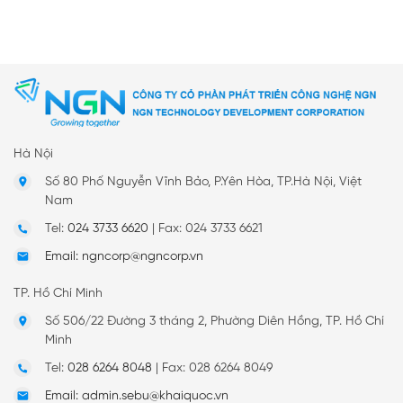
Hà Nội
Số 80 Phố Nguyễn Vĩnh Bảo, P.Yên Hòa, TP.Hà Nội, Việt
Nam
Tel:
024 3733 6620
|
Fax: 024 3733 6621
Email: ngncorp@ngncorp.vn
TP. Hồ Chí Minh
Số 506/22 Đường 3 tháng 2, Phường Diên Hồng, TP. Hồ Chí
Minh
Tel:
028 6264 8048
|
Fax: 028 6264 8049
Email: admin.sebu@khaiquoc.vn