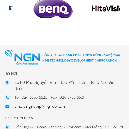
Hà Nội
Số 80 Phố Nguyễn Vĩnh Bảo, P.Yên Hòa, TP.Hà Nội, Việt
Nam
Tel:
024 3733 6620
|
Fax: 024 3733 6621
Email: ngncorp@ngncorp.vn
TP. Hồ Chí Minh
Số 506/22 Đường 3 tháng 2, Phường Diên Hồng, TP. Hồ Chí