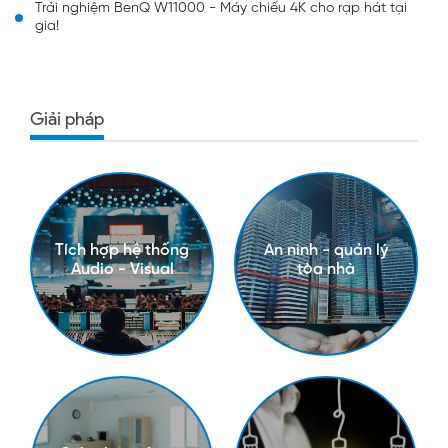
Trải nghiệm BenQ W11000 - Máy chiếu 4K cho rạp hát tại
gia!
Giải pháp
Tích hợp hệ thống
An ninh - quản lý
Audio - Visual
tòa nhà