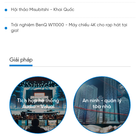
Hội thảo Misubitshi - Khai Quốc
Trải nghiệm BenQ W11000 - Máy chiếu 4K cho rạp hát tại
gia!
Giải pháp
Tích hợp hệ thống
An ninh - quản lý
Audio - Visual
tòa nhà