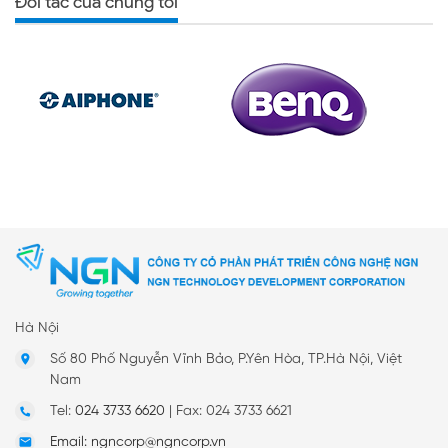
Đối tác của chúng tôi
Hà Nội
Số 80 Phố Nguyễn Vĩnh Bảo, P.Yên Hòa, TP.Hà Nội, Việt
Nam
Tel:
024 3733 6620
|
Fax: 024 3733 6621
Email: ngncorp@ngncorp.vn