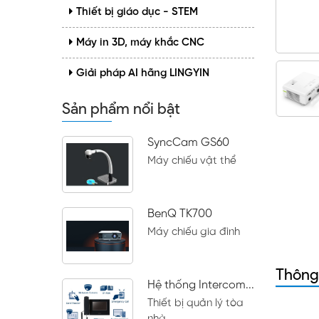
Thiết bị giáo dục - STEM
Máy in 3D, máy khắc CNC
Giải pháp AI hãng LINGYIN
Sản phẩm nổi bật
SyncCam GS60
Máy chiếu vật thể
BenQ TK700
Máy chiếu gia đình
Thông
Hệ thống Intercom...
Thiết bị quản lý tòa