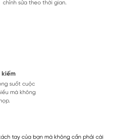
chỉnh sửa theo thời gian.
m kiếm
ong suốt cuộc
hiếu mà không
họp.
 xách tay của bạn mà không cần phải cài