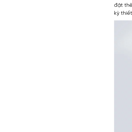
đặt th
kỳ thiế