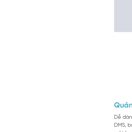
Quản 
Dễ dàng
DMS, b