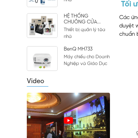
nhà
Tối 
HỆ THỐNG
Các ứng
CHUÔNG CỬA...
duyệt w
Thiết bị quản lý tòa
chuẩn 
nhà
BenQ MH733
Máy chiếu cho Doanh
Nghiệp và Giáo Dục
Video