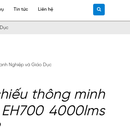
vụ
Tin tức
Liên hệ
 Dục
anh Nghiệp và Giáo Dục
hiếu thông minh
 EH700 4000lms