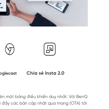
Chia sẻ Insta 2.0
oglecast
rên một bảng điều khiển duy nhất. Với BenQ
ư đẩy các bản cập nhật qua mạng (OTA) tới