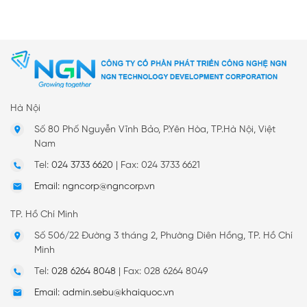
Hà Nội
Số 80 Phố Nguyễn Vĩnh Bảo, P.Yên Hòa, TP.Hà Nội, Việt
Nam
Tel:
024 3733 6620
|
Fax: 024 3733 6621
Email: ngncorp@ngncorp.vn
TP. Hồ Chí Minh
Số 506/22 Đường 3 tháng 2, Phường Diên Hồng, TP. Hồ Chí
Minh
Tel:
028 6264 8048
|
Fax: 028 6264 8049
Email: admin.sebu@khaiquoc.vn