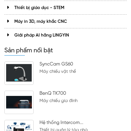
Thiết bị giáo dục - STEM
Máy in 3D, máy khắc CNC
Giải pháp AI hãng LINGYIN
Sản phẩm nổi bật
SyncCam GS60
Máy chiếu vật thể
BenQ TK700
Máy chiếu gia đình
Hệ thống Intercom...
Thiết bị quản lý tòa nhà