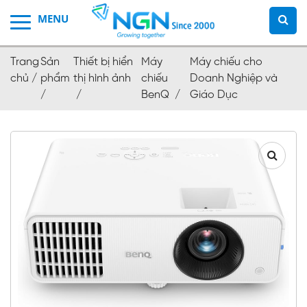
Trang
Sản
Thiết bị hiển
Máy
Máy chiếu cho
chủ /
phẩm
thị hình ảnh
chiếu
Doanh Nghiệp và
/
/
BenQ /
Giáo Dục