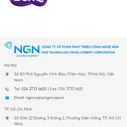
Hà Nội
Số 80 Phố Nguyễn Vĩnh Bảo, P.Yên Hòa, TP.Hà Nội, Việt
Nam
Tel:
024 3733 6620
|
Fax: 024 3733 6621
Email: ngncorp@ngncorp.vn
TP. Hồ Chí Minh
Số 506/22 Đường 3 tháng 2, Phường Diên Hồng, TP. Hồ Chí
Minh