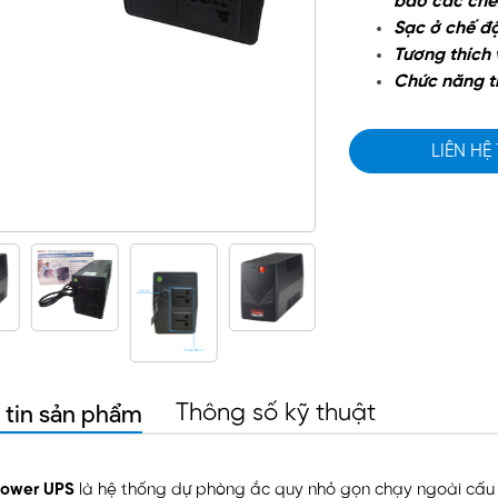
báo các chế
Sạc ở chế độ
Tương thích 
Chức năng t
LIÊN HỆ
 tin sản phẩm
Thông số kỹ thuật
ower UPS
là hệ thống dự phòng ắc quy nhỏ gọn chạy ngoài cấu t