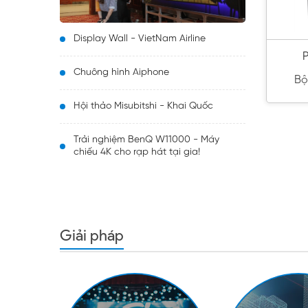
Display Wall - VietNam Airline
P
Chuông hình Aiphone
Bộ 
Hội thảo Misubitshi - Khai Quốc
Trải nghiệm BenQ W11000 - Máy
chiếu 4K cho rạp hát tại gia!
Giải pháp