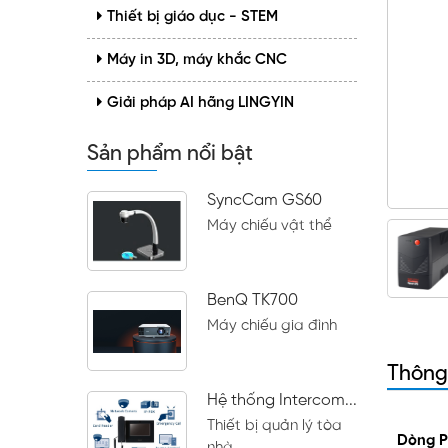
Thiết bị giáo dục - STEM
Máy in 3D, máy khắc CNC
Giải pháp AI hãng LINGYIN
Sản phẩm nổi bật
SyncCam GS60
Máy chiếu vật thể
BenQ TK700
Máy chiếu gia đình
Thông
Hệ thống Intercom...
Thiết bị quản lý tòa
Dòng P