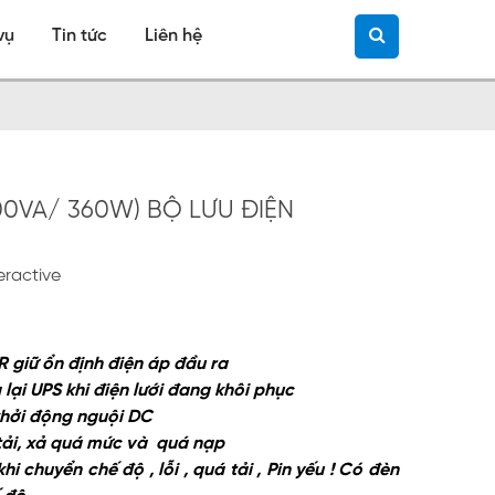
vụ
Tin tức
Liên hệ
0VA/ 360W) BỘ LƯU ĐIỆN
teractive
 giữ ổn định điện áp đầu ra
 lại UPS khi điện lưới đang khôi phục
hởi động nguội DC
ải, xả quá mức và
quá nạp
i chuyển chế độ , lỗi , quá tải , Pin yếu ! Có đèn