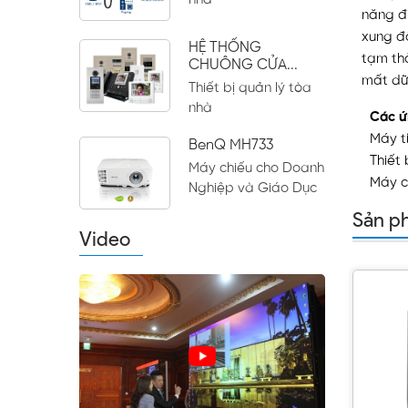
nhà
năng đi
xung độ
HỆ THỐNG
tạm thờ
CHUÔNG CỬA...
mất dữ 
Thiết bị quản lý tòa
nhà
Các ứ
Máy t
BenQ MH733
Thiết 
Máy chiếu cho Doanh
Máy c
Nghiệp và Giáo Dục
Sản p
Video