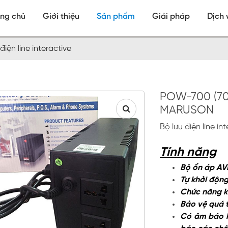
ang chủ
Giới thiệu
Sản phẩm
Giải pháp
Dịch 
điện line interactive
POW-700 (70
MARUSON
Bộ lưu điện line in
Tính năng
Bộ ổn áp AVR
Tự khởi động
Chức năng k
Bảo vệ quá t
Có âm báo kh