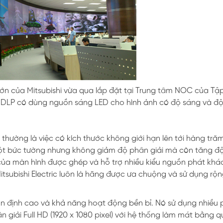
ớn của Mitsubishi vừa qua lắp đặt tại Trung tâm NOC của Tậ
au DLP có dùng nguồn sáng LED cho hình ảnh có độ sáng và đ
thường là việc có kích thước không giới hạn lên tới hàng trăm
một bức tường nhưng không giảm độ phân giải mà còn tăng đ
của màn hình được ghép và hỗ trợ nhiều kiểu nguồn phát khá
itsubishi Electric luôn là hãng được ưa chuộng và sử dụng rộn
n định cao và khả năng hoạt động bền bỉ. Nó sử dụng nhiều 
 giải Full HD (1920 x 1080 pixel) với hệ thống làm mát bằng q