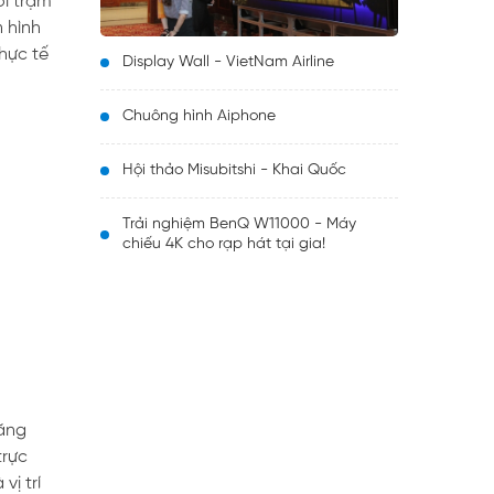
ối trạm
 hình
hực tế
Display Wall - VietNam Airline
Chuông hình Aiphone
Hội thảo Misubitshi - Khai Quốc
Trải nghiệm BenQ W11000 - Máy
chiếu 4K cho rạp hát tại gia!
năng
trực
vị trí