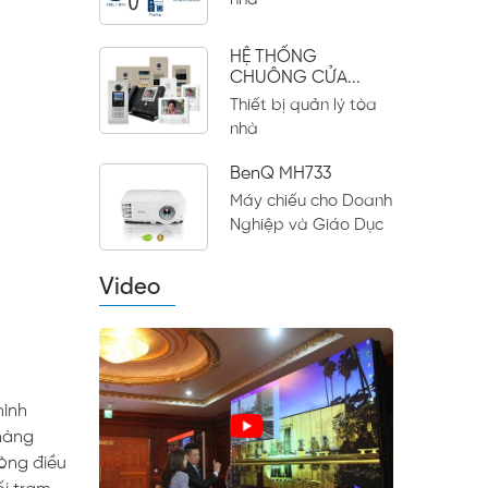
nhà
HỆ THỐNG
CHUÔNG CỬA...
Thiết bị quản lý tòa
nhà
BenQ MH733
Máy chiếu cho Doanh
Nghiệp và Giáo Dục
Video
hình
 hàng
hòng điều