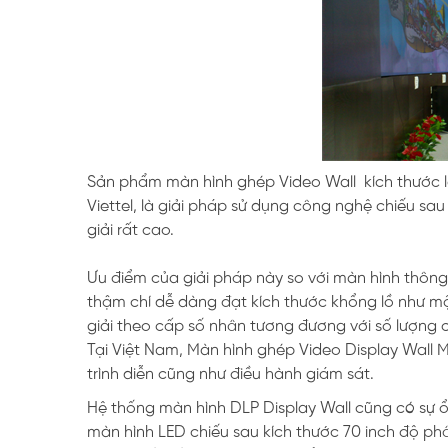
Sản phẩm màn hình ghép Video Wall kích thước l
Viettel, là giải pháp sử dụng công nghệ chiếu s
giải rất cao.
Ưu điểm của giải pháp này so với màn hình thông 
thậm chí dễ dàng đạt kích thước khổng lồ như 
giải theo cấp số nhân tương đương với số lượng 
Tại Việt Nam, Màn hình ghép Video Display Wall M
trình diễn cũng như điều hành giám sát.
Hệ thống màn hình DLP Display Wall cũng có sự ổ
màn hình LED chiếu sau kích thước 70 inch độ phân