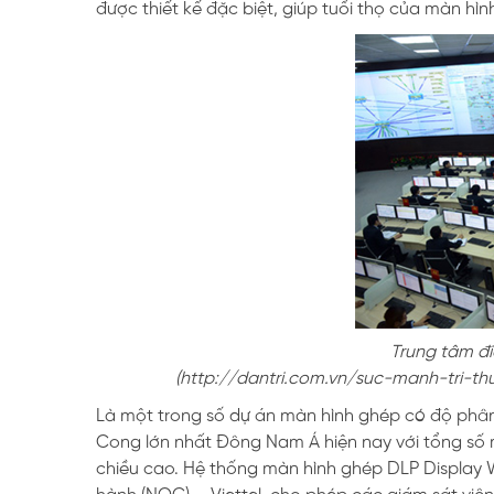
được thiết kế đặc biệt, giúp tuổi thọ của màn hình
Trung tâm đi
(http://dantri.com.vn/suc-manh-tri-
Là một trong số dự án màn hình ghép có độ phân
Cong lớn nhất Đông Nam Á hiện nay với tổng số m
chiều cao. Hệ thống màn hình ghép DLP Display Wa