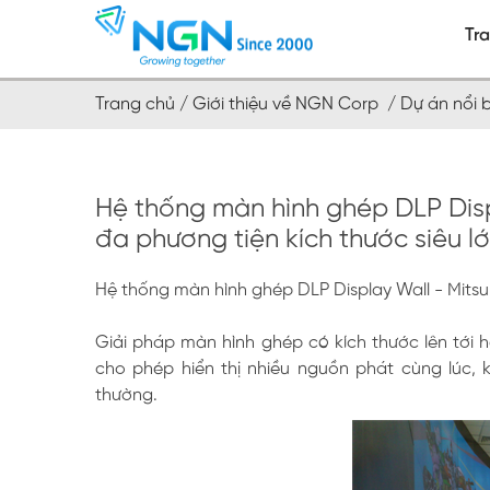
Tr
Trang chủ /
Giới thiệu về NGN Corp /
Dự án nổi 
Hệ thống màn hình ghép DLP Disp
đa phương tiện kích thước siêu l
Hệ thống màn hình ghép DLP Display Wall - Mitsubi
Giải pháp màn hình ghép có kích thước lên tới hà
cho phép hiển thị nhiều nguồn phát cùng lúc, 
thường.