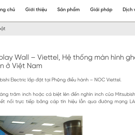
ang chủ
Giới thiệu
Sản phẩm
Giải pháp
Dịch 
bật
lay Wall – Viettel, Hệ thống màn hình g
ớn ở Việt Nam
shi Electric lắp đặt tại Phòng điều hành – NOC Viettel.
ng trăm inch hoặc cá biệt lên đến nghìn inch của Mitsubishi
kết nối trực tiếp bằng cáp tín hiệu lẫn qua đường mạng L