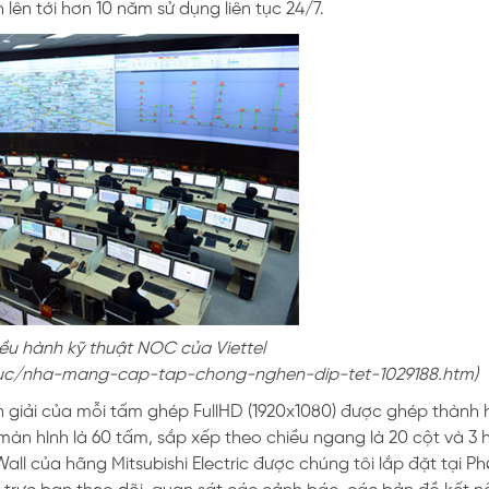
 lên tới hơn 10 năm sử dụng liên tục 24/7.
ều hành kỹ thuật NOC của Viettel
thuc/nha-mang-cap-tap-chong-nghen-dip-tet-1029188.htm)
 giải của mỗi tấm ghép FullHD (1920x1080) được ghép thành 
àn hình là 60 tấm, sắp xếp theo chiều ngang là 20 cột và 3
ll của hãng Mitsubishi Electric được chúng tôi lắp đặt tại P