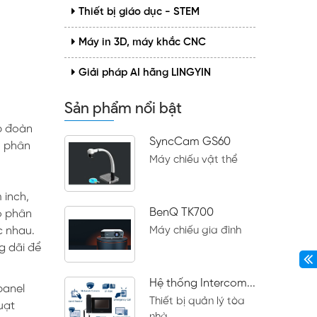
Thiết bị giáo dục - STEM
Máy in 3D, máy khắc CNC
Giải pháp AI hãng LINGYIN
Sản phẩm nổi bật
p đoàn
SyncCam GS60
ộ phân
Máy chiếu vật thể
 inch,
BenQ TK700
ộ phân
c nhau.
Máy chiếu gia đình
g dãi để
Hệ thống Intercom...
panel
Thiết bị quản lý tòa
uạt