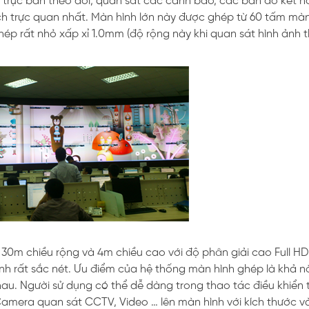
 trực ban theo dõi, quan sát các cảnh báo, các bản đồ kết n
ch trực quan nhất. Màn hình lớn này được ghép từ 60 tấm màn
hép rất nhỏ xấp xỉ 1.0mm (độ rộng này khi quan sát hình ảnh t
30m chiều rộng và 4m chiều cao với độ phân giải cao Full HD
h ảnh rất sắc nét. Ưu điểm của hệ thống màn hình ghép là khả 
nhau. Người sử dụng có thể dễ dàng trong thao tác điều khiển 
Camera quan sát CCTV, Video … lên màn hình với kích thước và 