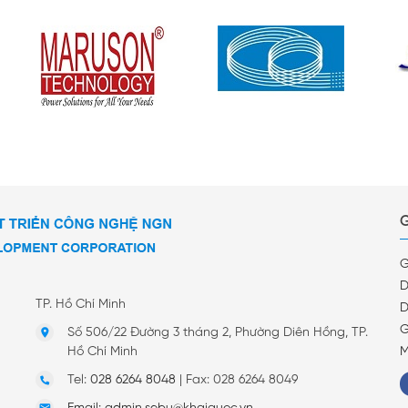
G
G
D
TP. Hồ Chí Minh
D
G
Số 506/22 Đường 3 tháng 2, Phường Diên Hồng, TP.
Hồ Chí Minh
M
Tel:
028 6264 8048
|
Fax: 028 6264 8049