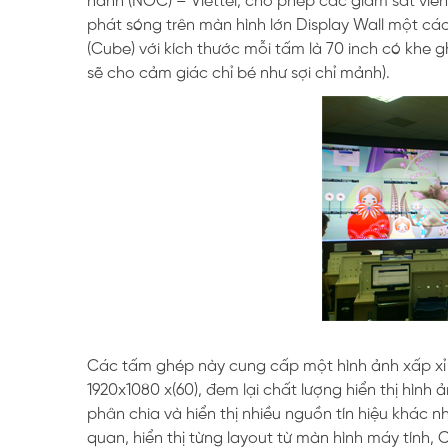
hành (NOC) – Viettel, cho phép các giám sát viên
phát sóng trên màn hình lớn Display Wall một cá
(Cube) với kích thước mỗi tấm là 70 inch có khe g
sẽ cho cảm giác chỉ bé như sợi chỉ mảnh).
Các tấm ghép này cung cấp một hình ảnh xấp xỉ 
1920x1080 x(60), đem lại chất lượng hiển thị hìn
phân chia và hiển thị nhiều nguồn tín hiệu khác 
quan, hiển thị từng layout từ màn hình máy tính, 