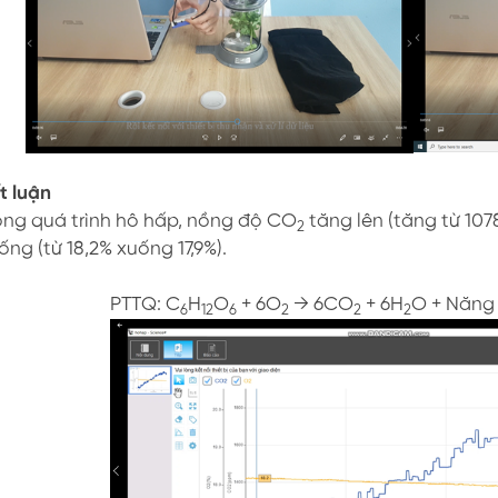
t luận
ong quá trình hô hấp, nồng độ CO
tăng lên (tăng từ 10
2
ống (từ 18,2% xuống 17,9%).
PTTQ: C
H
O
+ 6O
→ 6CO
+ 6H
O + Năng
6
12
6
2
2
2