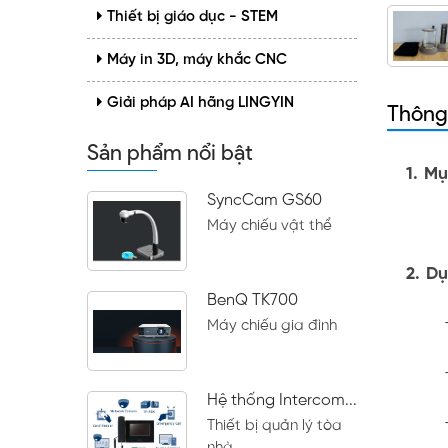
Thiết bị giáo dục - STEM
Máy in 3D, máy khắc CNC
Giải pháp AI hãng LINGYIN
Thông
Sản phẩm nổi bật
1.
Mụ
SyncCam GS60
Máy chiếu vật thể
2.
Dụ
BenQ TK700
Máy chiếu gia đình
Hệ thống Intercom...
Thiết bị quản lý tòa