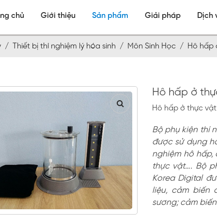
ang chủ
Giới thiệu
Sản phẩm
Giải pháp
Dịch 
ạy /
Thiết bị thí nghiệm lý hóa sinh /
Môn Sinh Học /
Hô hấp 
Hô hấp ở thự
Hô hấp ở thực vật
Bộ phụ kiện thí
được sử dụng hỗ
nghiệm hô hấp, 
thực vật…. Bộ 
Korea Digital đư
liệu, cảm biến
sương; cảm biến