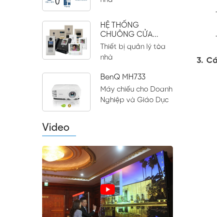
nhà
HỆ THỐNG
CHUÔNG CỬA...
Thiết bị quản lý tòa
nhà
3.
Cá
BenQ MH733
Máy chiếu cho Doanh
Nghiệp và Giáo Dục
Video