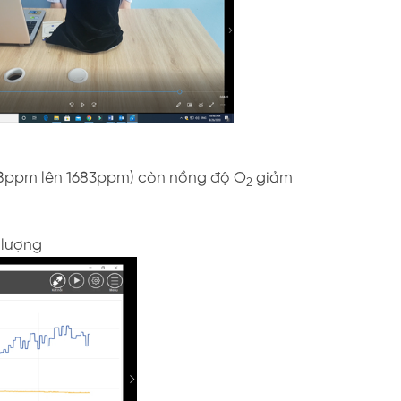
78ppm lên 1683ppm) còn nồng độ O
giảm
2
 lượng