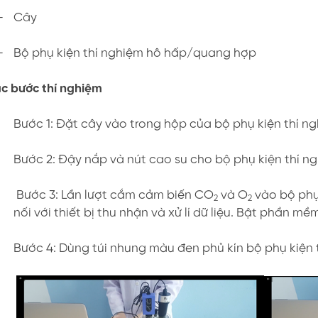
-
Cây
-
Bộ phụ kiện thí nghiệm hô hấp/quang hợp
c bước thí nghiệm
Bước 1: Đặt cây vào trong hộp của bộ phụ kiện thí 
Bước 2: Đậy nắp và nút cao su cho bộ phụ kiện thí 
Bước 3: Lần lượt cắm cảm biến CO
và O
vào bộ phụ
2
2
nối với thiết bị thu nhận và xử lí dữ liệu. Bật phần m
Bước 4: Dùng túi nhung màu đen phủ kín bộ phụ kiện