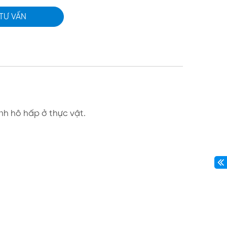
 TƯ VẤN
nh hô hấp ở thực vật.