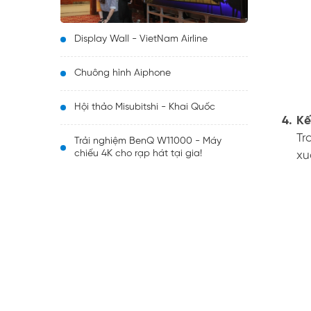
Display Wall - VietNam Airline
Chuông hình Aiphone
Hội thảo Misubitshi - Khai Quốc
4.
Kế
Tr
Trải nghiệm BenQ W11000 - Máy
chiếu 4K cho rạp hát tại gia!
xu