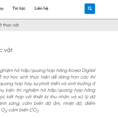
vụ
Tin tức
Liên hệ
ở thực vật
c vật
 nghiệm hô hấp/quang hợp hãng Korea Digital
 trợ học sinh thực hiện dễ dàng hơn các thí
quang hợp hay sự phát triển và sinh trưởng ở
phụ kiện thí nghiệm hô hấp/quang hợp hãng
ợc kết hợp với thiết bị thu nhận và xử lý dữ
 ánh sáng; cảm biến độ ẩm, nhiệt độ, điểm
 O
; cảm biến CO
.
2
2