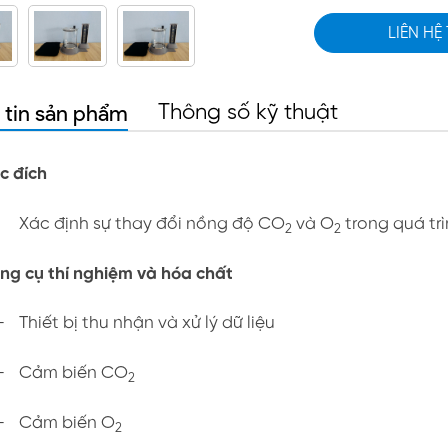
LIÊN HỆ
 tin sản phẩm
Thông số kỹ thuật
c đích
Xác định sự thay đổi nồng độ CO
và O
trong quá trì
2
2
ng cụ thí nghiệm và hóa chất
-
Thiết bị thu nhận và xử lý dữ liệu
-
Cảm biến CO
2
-
Cảm biến O
2